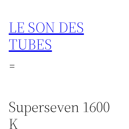
Aller
au
LE SON DES
contenu
TUBES
Superseven 1600
K